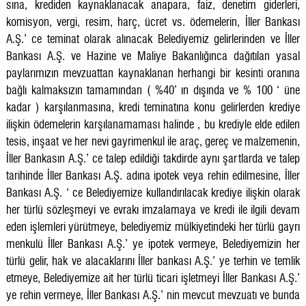
sına, krediden kaynaklanacak anapara, faiz, denetim giderleri,
komisyon, vergi, resim, harç, ücret vs. ödemelerin, İller Bankası
A.Ş.’ ce teminat olarak alınacak Belediyemiz gelirlerinden ve İller
Bankası A.Ş. ve Hazine ve Maliye Bakanlığınca dağıtılan yasal
paylarımızın mevzuattan kaynaklanan herhangi bir kesinti oranına
bağlı kalmaksızın tamamından ( %40’ ın dışında ve % 100 ‘ üne
kadar ) karşılanmasına, kredi teminatına konu gelirlerden krediye
ilişkin ödemelerin karşılanamaması halinde , bu krediyle elde edilen
tesis, inşaat ve her nevi gayrimenkul ile araç, gereç ve malzemenin,
İller Bankasın A.Ş.’ ce talep edildiği takdirde aynı şartlarda ve talep
tarihinde İller Bankası A.Ş. adına ipotek veya rehin edilmesine, İller
Bankası A.Ş. ‘ ce Belediyemize kullandırılacak krediye ilişkin olarak
her türlü sözleşmeyi ve evrakı imzalamaya ve kredi ile ilgili devam
eden işlemleri yürütmeye, belediyemiz mülkiyetindeki her türlü gayrı
menkulü İller Bankası A.Ş.’ ye ipotek vermeye, Belediyemizin her
türlü gelir, hak ve alacaklarını İller bankası A.Ş.’ ye terhin ve temlik
etmeye, Belediyemize ait her türlü ticari işletmeyi İller Bankası A.Ş.’
ye rehin vermeye, İller Bankası A.Ş.’ nin mevcut mevzuatı ve bunda