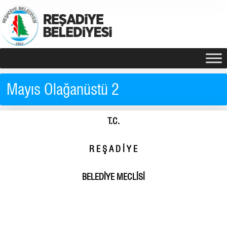
Mayıs Olağanüstü 2
T.C.
R E Ş A D İ Y E
BELEDİYE MECLİSİ