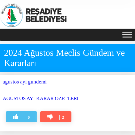
2024 Ağustos Meclis Gündem ve
Kararları
agustos ayi gundemi
AGUSTOS AYI KARAR OZETLERI
0
2