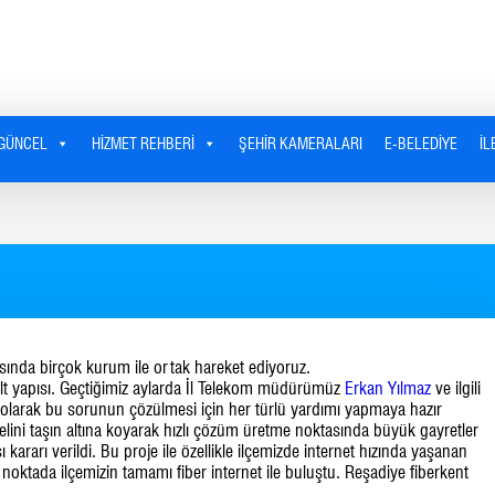
GÜNCEL
HIZMET REHBERI
ŞEHIR KAMERALARI
E-BELEDIYE
İL
asında birçok kurum ile ortak hareket ediyoruz.
 alt yapısı. Geçtiğimiz aylarda İl Telekom müdürümüz
Erkan Yılmaz
ve ilgili
ye olarak bu sorunun çözülmesi için her türlü yardımı yapmaya hazır
ni taşın altına koyarak hızlı çözüm üretme noktasında büyük gayretler
kararı verildi. Bu proje ile özellikle ilçemizde internet hızında yaşanan
noktada ilçemizin tamamı fiber internet ile buluştu. Reşadiye fiberkent