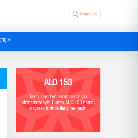
ETIŞIM
ALO 153
Talep, öneri ve sorunlarınız için
hizmetinizdeyiz. Lütfen ALO 153 hattını
arayarak bizimle iletişime geçin.