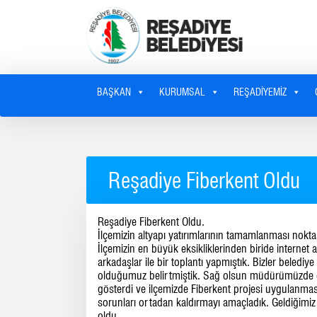
BAŞKAN
KURUMSAL
REŞADIYEMIZ
Reşadiye Fiberkent Oldu
Reşadiye Fiberkent Oldu.
İlçemizin altyapı yatırımlarının tamamlanması nokt
İlçemizin en büyük eksikliklerinden biride internet
arkadaşlar ile bir toplantı yapmıştık. Bizler beledi
olduğumuz belirtmiştik. Sağ olsun müdürümüzde eli
gösterdi ve ilçemizde Fiberkent projesi uygulanması 
sorunları ortadan kaldırmayı amaçladık. Geldiğimiz 
oldu.