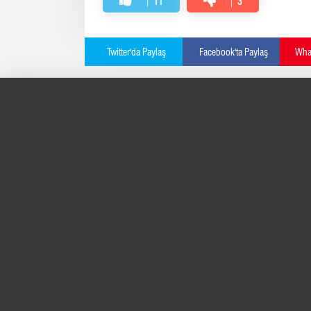
11
3
Twitter'da Paylaş
Facebook'ta Paylaş
What