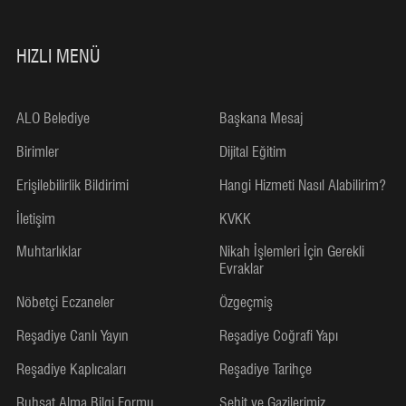
HIZLI MENÜ
ALO Belediye
Başkana Mesaj
Birimler
Dijital Eğitim
Erişilebilirlik Bildirimi
Hangi Hizmeti Nasıl Alabilirim?
İletişim
KVKK
Muhtarlıklar
Nikah İşlemleri İçin Gerekli
Evraklar
Nöbetçi Eczaneler
Özgeçmiş
Reşadiye Canlı Yayın
Reşadiye Coğrafi Yapı
Reşadiye Kaplıcaları
Reşadiye Tarihçe
Ruhsat Alma Bilgi Formu
Şehit ve Gazilerimiz