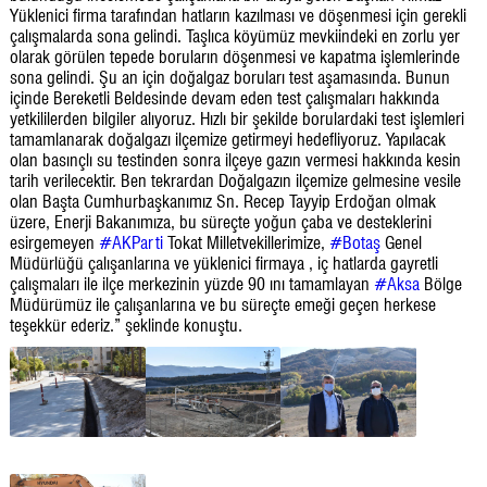
Yüklenici firma tarafından hatların kazılması ve döşenmesi için gerekli
çalışmalarda sona gelindi. Taşlıca köyümüz mevkiindeki en zorlu yer
olarak görülen tepede boruların döşenmesi ve kapatma işlemlerinde
sona gelindi. Şu an için doğalgaz boruları test aşamasında. Bunun
içinde Bereketli Beldesinde devam eden test çalışmaları hakkında
yetkililerden bilgiler alıyoruz. Hızlı bir şekilde borulardaki test işlemleri
tamamlanarak doğalgazı ilçemize getirmeyi hedefliyoruz. Yapılacak
olan basınçlı su testinden sonra ilçeye gazın vermesi hakkında kesin
tarih verilecektir. Ben tekrardan Doğalgazın ilçemize gelmesine vesile
olan Başta Cumhurbaşkanımız Sn. Recep Tayyip Erdoğan olmak
üzere, Enerji Bakanımıza, bu süreçte yoğun çaba ve desteklerini
esirgemeyen
#AKParti
Tokat Milletvekillerimize,
#Botaş
Genel
Müdürlüğü çalışanlarına ve yüklenici firmaya , iç hatlarda gayretli
çalışmaları ile ilçe merkezinin yüzde 90 ını tamamlayan
#Aksa
Bölge
Müdürümüz ile çalışanlarına ve bu süreçte emeği geçen herkese
teşekkür ederiz.” şeklinde konuştu.